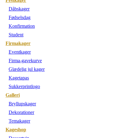
Festkager
Dåbskager
Fødselsdag
Konfirmation
Student
Firmakager
Eventkager
Firma-gavekurve
Glædelig jul kager
Kagetapas
Sukkerprintlogo
Galleri
Bryllupskager
Dekorationer
Temakager
Kageshop