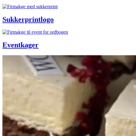
Sukkerprintlogo
Eventkager