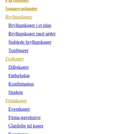
Farvekoder
Smagsvarianter
Bryllupskager
Bryllupskager i et plan
Bryllupskager med søjler
Stablede bryllupskager
Topfigurer
Festkager
Dåbskager
Fødselsdag
Konfirmation
Student
Firmakager
Eventkager
Firma-gavekurve
Glædelig jul kager