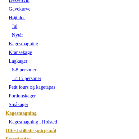
Dessertvin
Gavekurve
Højtider
Jul
Nytår
Kagesmagning
Kransekage
Lagkager
6-8 personer
12-15 personer
Petit fours og kagetapas
Portionskager
Småkager
Kagesmagning
Kagesmagning i Holsted
Oftest stillede spørgsmål