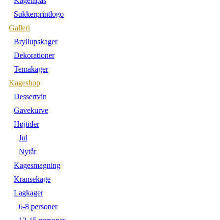
Kagetapas
Sukkerprintlogo
Galleri
Bryllupskager
Dekorationer
Temakager
Kageshop
Dessertvin
Gavekurve
Højtider
Jul
Nytår
Kagesmagning
Kransekage
Lagkager
6-8 personer