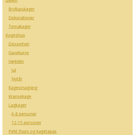
Galleri
Bryllupskager
Dekorationer
Temakager
Kageshop
Dessertvin
Gavekurve
Højtider
Jul
Nytår
Kagesmagning
Kransekage
Lagkager
6-8 personer
12-15 personer
Petit fours og kagetapas