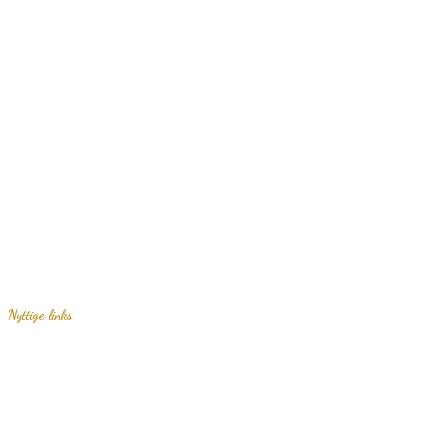
Nyttige links
Bestil kager online
Levering
Handelsbetingelser