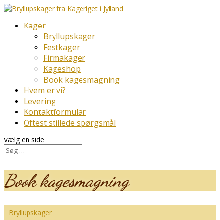
Kager
Bryllupskager
Festkager
Firmakager
Kageshop
Book kagesmagning
Hvem er vi?
Levering
Kontaktformular
Oftest stillede spørgsmål
Vælg en side
Book kagesmagning
Bryllupskager