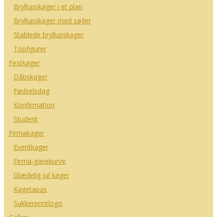
Bryllupskager i et plan
Bryllupskager med søjler
Stablede bryllupskager
Topfigurer
Festkager
Dåbskager
Fødselsdag
Konfirmation
Student
Firmakager
Eventkager
Firma-gavekurve
Glædelig jul kager
Kagetapas
Sukkerprintlogo