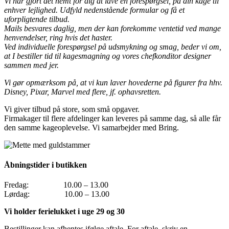
Vi har gjort det nemt for dig at lave en forespørgsel, på din kage til
enhver lejlighed. Udfyld nedenstående formular og få et
uforpligtende tilbud.
Mails besvares daglig, men der kan forekomme ventetid ved mange
henvendelser, ring hvis det haster.
Ved individuelle forespørgsel på udsmykning og smag, beder vi om,
at I bestiller tid til kagesmagning og vores chefkonditor designer
sammen med jer.
Vi gør opmærksom på, at vi kun laver hovederne på figurer fra hhv.
Disney, Pixar, Marvel med flere, jf. ophavsretten.
Vi giver tilbud på store, som små opgaver.
Firmakager til flere afdelinger kan leveres på samme dag, så alle får
den samme kageoplevelse. Vi samarbejder med Bring.
Åbningstider i butikken
Fredag: 10.00 – 13.00
Lørdag: 10.00 – 13.00
Vi holder ferielukket i uge 29 og 30
Bestillinger kan afhentes ifølge aftale. For aftale, skriv en