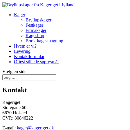
Kager
Bryllupskager
Festkager
Firmakager
Kageshop
Book kagesmagning
Hvem er vi?
Levering
Kontaktformular
Oftest stillede spørgsmål
Vælg en side
Kontakt
Kageriget
Storegade 60
6670 Holsted
CVR: 30846222
E-mail:
kager@kageriget.dk